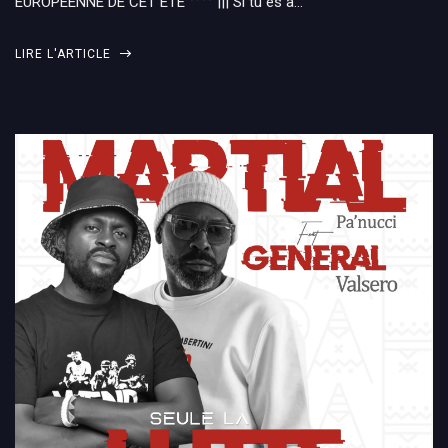
EUROPÉENNE DE CET ETE °°°° ||| Si tu es à…
LIRE L'ARTICLE